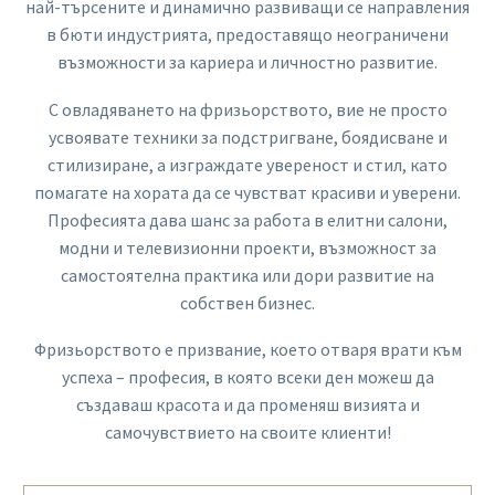
най-търсените и динамично развиващи се направления
в бюти индустрията, предоставящо неограничени
възможности за кариера и личностно развитие.
С овладяването на фризьорството, вие не просто
усвоявате техники за подстригване, боядисване и
стилизиране, а изграждате увереност и стил, като
помагате на хората да се чувстват красиви и уверени.
Професията дава шанс за работа в елитни салони,
модни и телевизионни проекти, възможност за
самостоятелна практика или дори развитие на
собствен бизнес.
Фризьорството е призвание, което отваря врати към
успеха – професия, в която всеки ден можеш да
създаваш красота и да променяш визията и
самочувствието на своите клиенти!