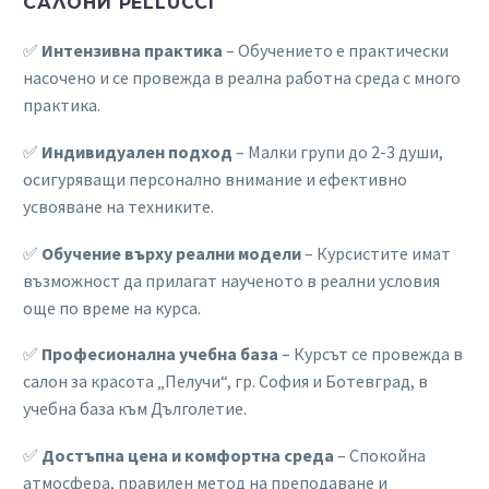
САЛОНИ PELLUCCI
✅
Интензивна практика
– Обучението е практически
насочено и се провежда в реална работна среда с много
практика.
✅
Индивидуален подход
– Малки групи до 2-3 души,
осигуряващи персонално внимание и ефективно
усвояване на техниките.
✅
Обучение върху реални модели
– Курсистите имат
възможност да прилагат наученото в реални условия
още по време на курса.
✅
Професионална учебна база
– Курсът се провежда в
салон за красота „Пелучи“, гр. София и Ботевград, в
учебна база към Дълголетие.
✅
Достъпна цена и комфортна среда
– Спокойна
атмосфера, правилен метод на преподаване и