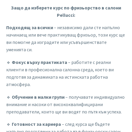
Защо да изберете курс по фризьорство в салони
Pellucci:
Подходящ за всички
– независимо дали сте напълно
начинаещ или вече практикуващ фризьор, този курс ще
ви помогне да изградите или усъвършенствате
уменията си.
🔹
Фокус върху практиката
– работите с реални
клиенти в професионална салонна среда, което ви
подготвя за динамиката на истинската работна
атмосфера.
🔹
Обучение в малки групи
– получавате индивидуално
внимание и насоки от висококвалифицирани
преподаватели, които ще ви водят по пътя към успеха.
🔹
Готовност за кариера
– след курса ще бъдете
напълно подготвени за работа във фризьорски салон