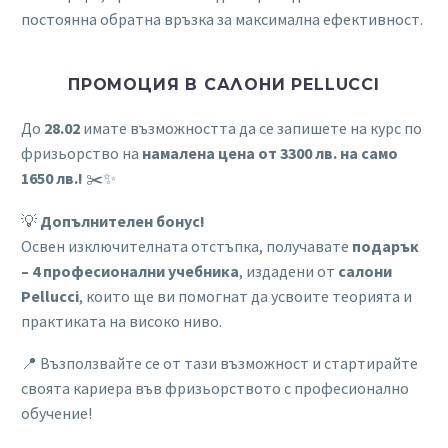
постоянна обратна връзка за максимална ефективност.
ПРОМОЦИЯ В САЛОНИ PELLUCCI
До
28.02
имате възможността да се запишете на курс по
фризьорство на
намалена цена от 3300 лв. на само
1650 лв.!
✂️✨
💡
Допълнителен бонус!
Освен изключителната отстъпка, получавате
подарък
– 4 професионални учебника
, издадени от
салони
Pellucci
, които ще ви помогнат да усвоите теорията и
практиката на високо ниво.
📍 Възползвайте се от тази възможност и стартирайте
своята кариера във фризьорството с професионално
обучение!