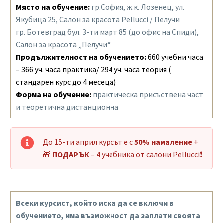
Място на обучение:
гр.София, ж.к. Лозенец, ул.
Якубица 25, Салон за красота Pellucci / Пелучи
гр. Ботевград бул. 3-ти март 85 (до офис на Спиди),
Салон за красота „Пелучи“
Продължителност на обучението:
660 учебни часа
– 366 уч. часа практика/ 294 уч. часа теория (
стандарен курс до 4 месеца)
Форма на обучение:
практическа присъствена част
и теоретична дистанционна
До 15-ти април курсът е с
50% намаление
+
🎁
ПОДАРЪК
– 4 учебника от салони Pellucci❗
Всеки курсист, който иска да се включи в
обучението, има възможност да заплати своята