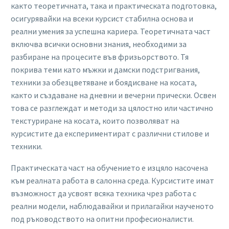
както теоретичната, така и практическата подготовка,
осигурявайки на всеки курсист стабилна основа и
реални умения за успешна кариера. Теоретичната част
включва всички основни знания, необходими за
разбиране на процесите във фризьорството. Тя
покрива теми като мъжки и дамски подстригвания,
техники за обезцветяване и боядисване на косата,
както и създаване на дневни и вечерни прически. Освен
това се разглеждат и методи за цялостно или частично
текстуриране на косата, които позволяват на
курсистите да експериментират с различни стилове и
техники.
Практическата част на обучението е изцяло насочена
към реалната работа в салонна среда. Курсистите имат
възможност да усвоят всяка техника чрез работа с
реални модели, наблюдавайки и прилагайки наученото
под ръководството на опитни професионалисти.