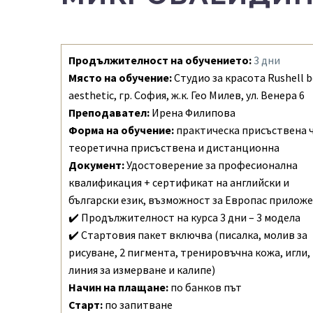
Продължителност на обучението:
3 дни
Място на обучение:
Студио за красота Rushell 
aesthetic, гр. София, ж.к. Гео Милев, ул. Венера 6
Преподавател:
Ирена Филипова
Форма на обучение:
практическа присъствена ч
теоретична присъствена и дистанционна
Документ:
Удостоверение за професионална
квалификация + сертификат на английски и
български език, възможност за Европас прилож
✔️ Продължителност на курса 3 дни – 3 модела
✔️ Стартовия пакет включва (писалка, молив за
рисуване, 2 пигмента, тренировъчна кожа, игли,
линия за измерване и калипе)
Начин на плащане:
по банков път
Старт:
по запитване