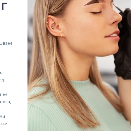
Г
ршване
”
то
ед
т не
овка,
ими
о се