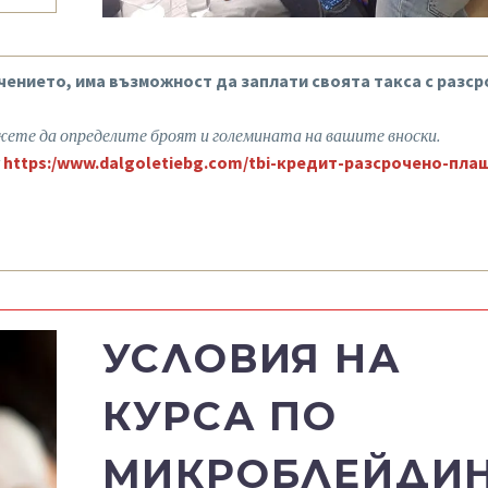
учението, има възможност да заплати своята такса с разс
ете да определите броят и големината на вашите вноски.
https:/www.dalgoletiebg.com/tbi-кредит-разсрочено-пла
УСЛОВИЯ НА
КУРСА ПО
МИКРОБЛЕЙДИ