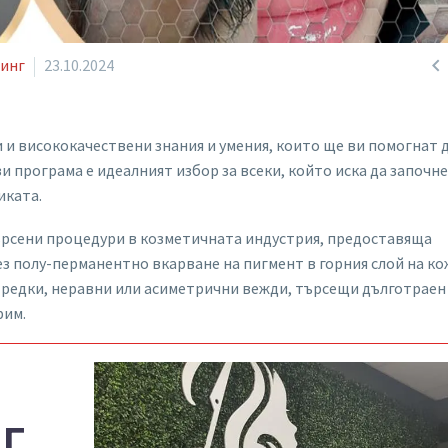

динг
23.10.2024
 и висококачествени знания и умения, които ще ви помогнат д
и програма е идеалният избор за всеки, който иска да започне
иката.
ърсени процедури в козметичната индустрия, предоставяща
з полу-перманентно вкарване на пигмент в горния слой на ко
с редки, неравни или асиметрични вежди, търсещи дълготраен
рим.
Г