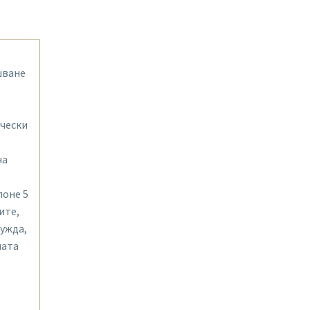
шване
ически
на
поне 5
ите,
ужда,
шата