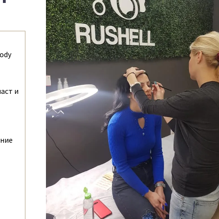
body
аст и
ение