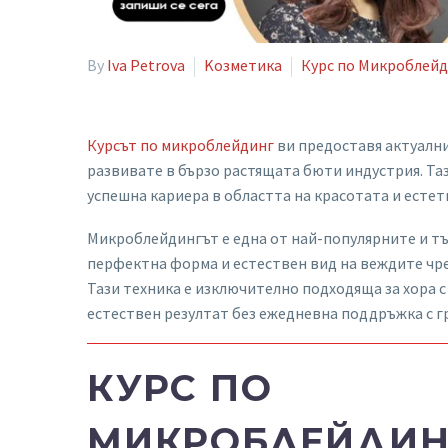
By
Iva Petrova
Kозметика
Курс по Микроблей
Курсът по микроблейдинг
ви предоставя актуални
развивате в бързо растящата бюти индустрия. Таз
успешна кариера в областта на красотата и естет
Микроблейдингът е една от най-популярните и т
перфектна форма и естествен вид на веждите чре
Тази техника е изключително подходяща за хора 
естествен резултат без ежедневна поддръжка с г
КУРС ПО
МИКРОБЛЕЙДИН