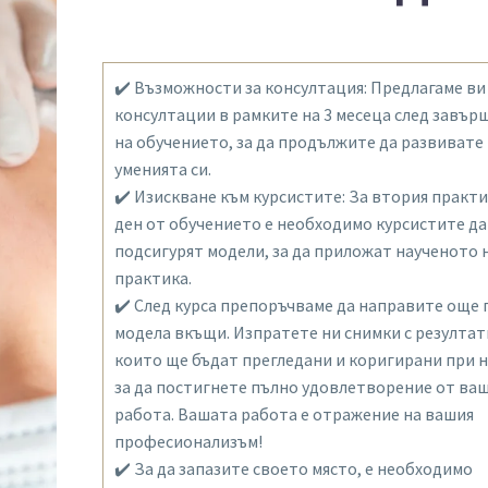
✔️ Възможности за консултация: Предлагаме ви
консултации в рамките на 3 месеца след завър
на обучението, за да продължите да развивате
уменията си.
✔️ Изискване към курсистите: За втория практ
ден от обучението е необходимо курсистите да
подсигурят модели, за да приложат наученото 
практика.
✔️ След курса препоръчваме да направите още 
модела вкъщи. Изпратете ни снимки с резултат
които ще бъдат прегледани и коригирани при н
за да постигнете пълно удовлетворение от ва
работа. Вашата работа е отражение на вашия
професионализъм!
✔️ За да запазите своето място, е необходимо