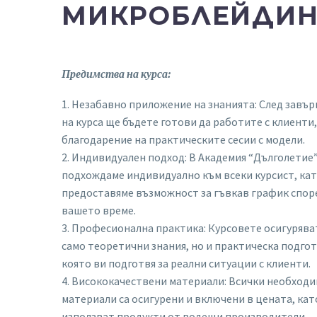
МИКРОБЛЕЙДИН
Предимства на курса:
1. Незабавно приложение на знанията: След завъ
на курса ще бъдете готови да работите с клиенти,
благодарение на практическите сесии с модели.
2. Индивидуален подход: В Академия “Дълголетие
подхождаме индивидуално към всеки курсист, ка
предоставяме възможност за гъвкав график спор
вашето време.
3. Професионална практика: Курсовете осигурява
само теоретични знания, но и практическа подгот
която ви подготвя за реални ситуации с клиенти.
4. Висококачествени материали: Всички необход
материали са осигурени и включени в цената, кат
използват продукти от водещи производители.