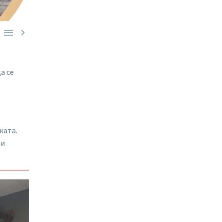


а се
жата.
 и