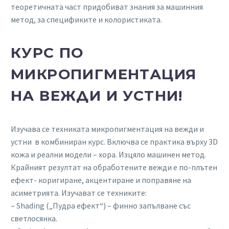
теоретичната част придобиват знания за машинния
метод, за спецификите и колористиката.
КУРС ПО
МИКРОПИГМЕНТАЦИЯ
НА ВЕЖДИ И УСТНИ!
Изучава се техниката микропигментация на вежди и
устни в комбиниран курс. Включва се практика върху 3D
кожа и реални модели – хора. Изцяло машинен метод.
Крайният резултат на обработените вежди е по-плътен
ефект- коригиране, акцентиране и поправяне на
асиметрията. Изучават се техниките:
– Shading („Пудра ефект“) – финно запълване със
светлосянка.