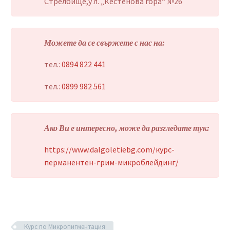
Стрелбище,у л. „Кестенова гора“ №26
Можете да се свържете с нас на:
тел.:
0894 822 441
тел.:
0899 982 561
Ако Ви е интересно, може да разгледате тук:
https://www.dalgoletiebg.com/курс-
перманентен-грим-микроблейдинг/
Курс по Микропигментация