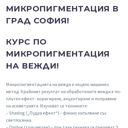
МИКРОПИГМЕНТАЦИЯ В
ГРАД СОФИЯ!
КУРС ПО
МИКРОПИГМЕНТАЦИЯ
НА ВЕЖДИ!
Микропигментацията на вежди е изцяло машинен
метод. Крайният резултат на обработените вежди е по-
плътен ефект- коригиране, акцентиране и поправяне
на асиметрията. Изучават се техниките:
– Shading („Пудра ефект“) – финно запълване със
светлосянка.
– Ombre (трицветен) – при тази техника се преливат 3